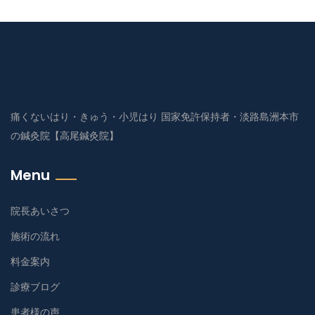
痛くないはり・きゅう・小児はり 国家免許保持者・淡路島洲本市
の鍼灸院【高尾鍼灸院】
Menu
院長あいさつ
施術の流れ
料金案内
診療ブログ
患者様の声