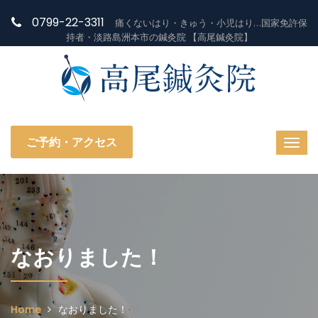
0799-22-3311
痛くないはり・きゅう・小児はり…国家免許保
持者・淡路島洲本市の鍼灸院 【高尾鍼灸院】
ご予約・アクセス
なおりました！
Home
なおりました！