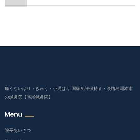
痛くないはり・きゅう・小児はり 国家免許保持者・淡路島洲本市
の鍼灸院【高尾鍼灸院】
Menu
院長あいさつ